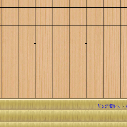
・
前の問題へ
・