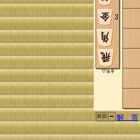
解 答
前回