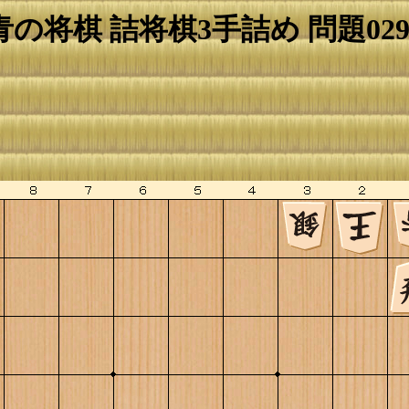
青の将棋 詰将棋3手詰め 問題029