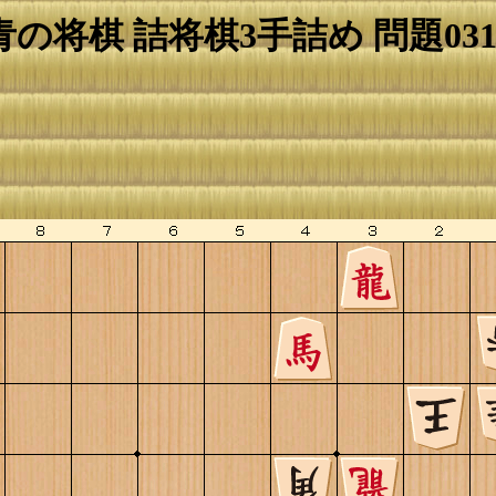
青の将棋 詰将棋3手詰め 問題031