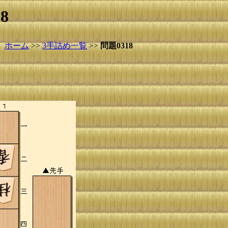
8
ホーム
>>
3手詰め一覧
>>
問題0318