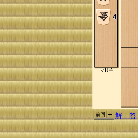
解 答
前回