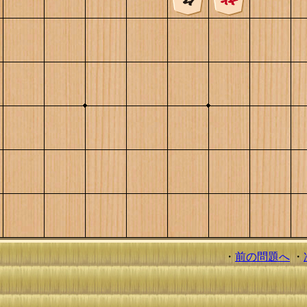
・
前の問題へ
・