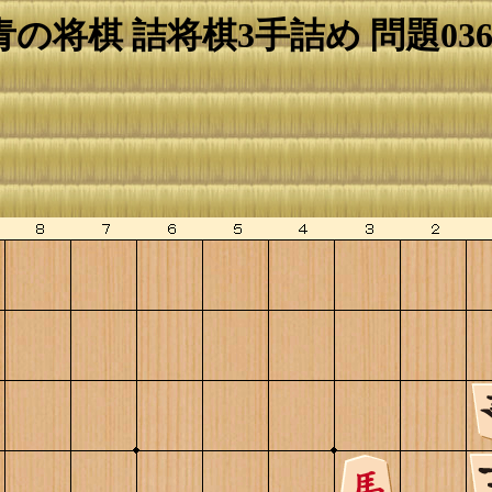
青の将棋 詰将棋3手詰め 問題036