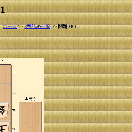
1
ホーム
>>
3手詰め一覧
>>
問題0361