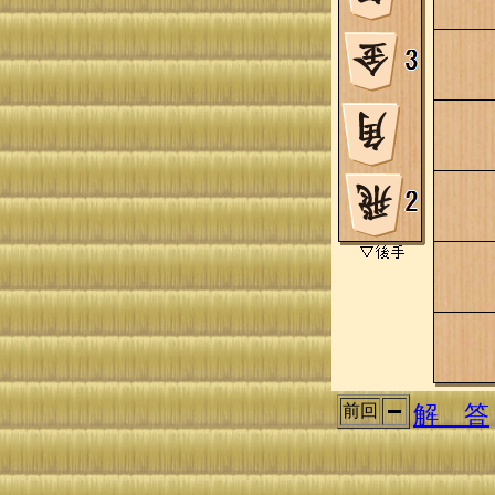
解 答
前回