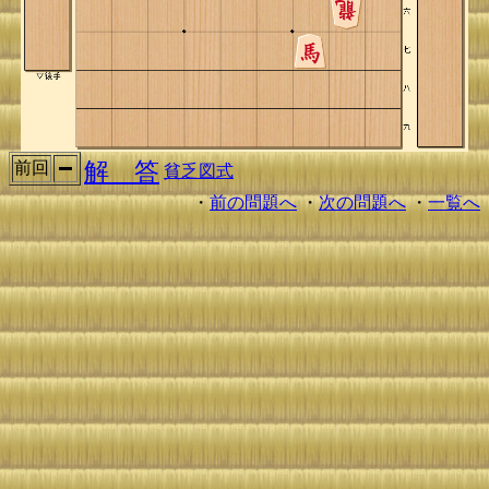
解 答
前回
貧乏図式
・
前の問題へ
・
次の問題へ
・
一覧へ