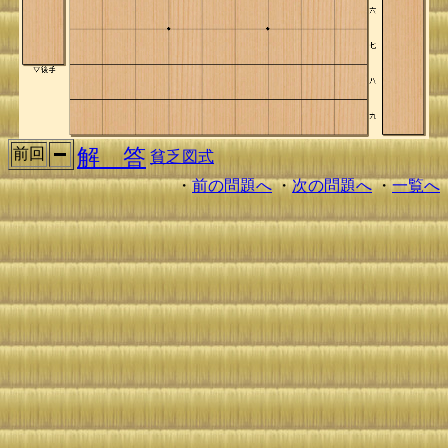
解 答
前回
貧乏図式
・
前の問題へ
・
次の問題へ
・
一覧へ