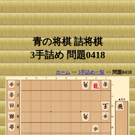
青の将棋 詰将棋
3手詰め 問題0418
ホーム
>>
3手詰め一覧
>>
問題0418