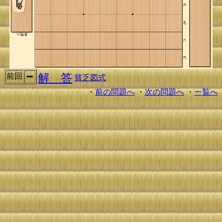
解 答
前回
貧乏図式
・
前の問題へ
・
次の問題へ
・
一覧へ