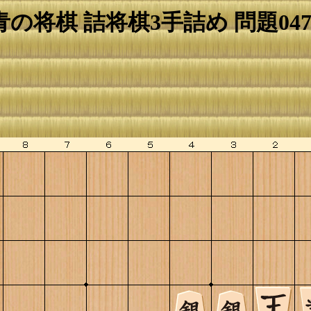
青の将棋 詰将棋3手詰め 問題047