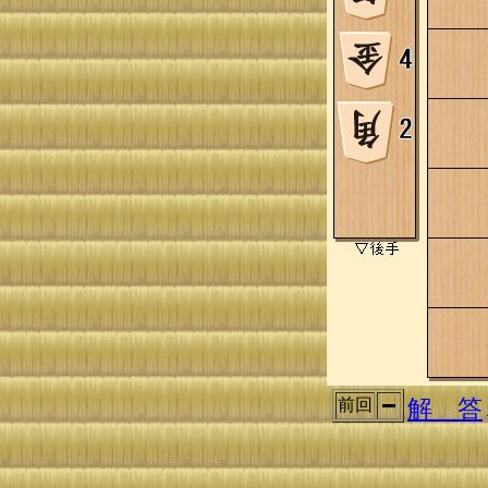
解 答
前回