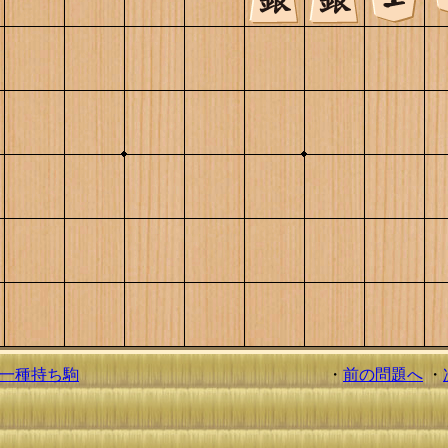
一種持ち駒
・
前の問題へ
・