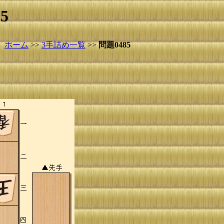
5
ホーム
>>
3手詰め一覧
>>
問題0485