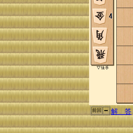
解 答
前回