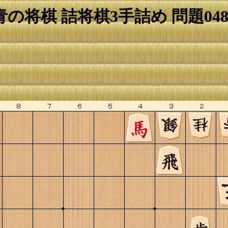
青の将棋 詰将棋3手詰め 問題048