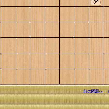
・
前の問題へ
・