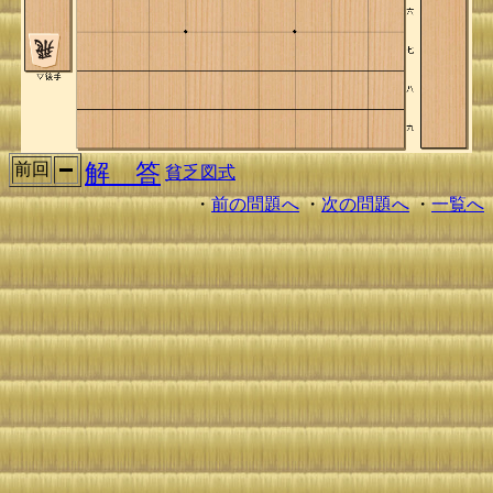
解 答
前回
貧乏図式
・
前の問題へ
・
次の問題へ
・
一覧へ