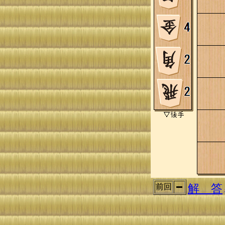
解 答
前回