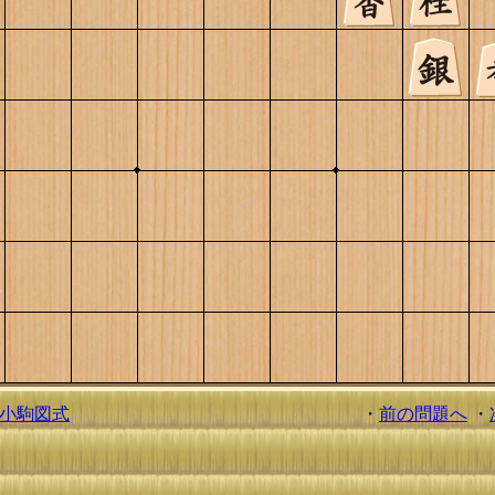
小駒図式
・
前の問題へ
・