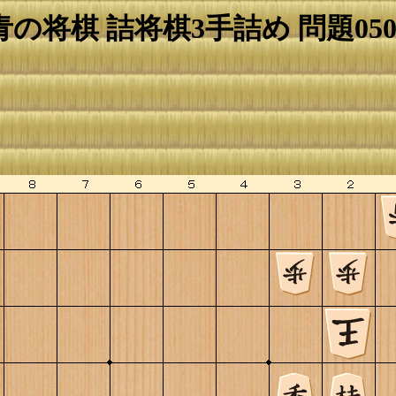
青の将棋 詰将棋3手詰め 問題050