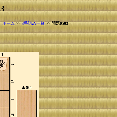
3
ホーム
>>
3手詰め一覧
>>
問題0503