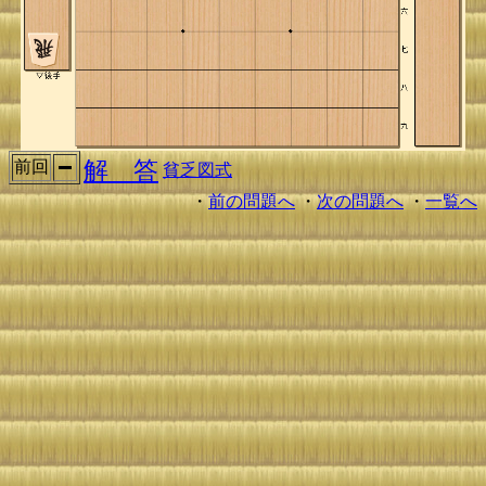
解 答
前回
貧乏図式
・
前の問題へ
・
次の問題へ
・
一覧へ