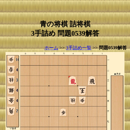
青の将棋 詰将棋
3手詰め 問題0539解答
ホーム
>>
3手詰め一覧
>>
問題0539解答