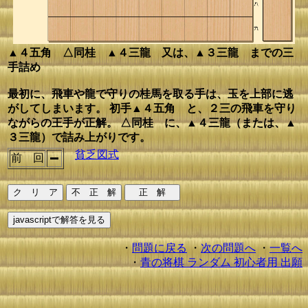
▲４五角 △同桂 ▲４三龍 又は、▲３三龍 までの三
手詰め
最初に、飛車や龍で守りの桂馬を取る手は、玉を上部に逃
がしてしまいます。 初手▲４五角 と、２三の飛車を守り
ながらの王手が正解。 △同桂 に、▲４三龍（または、▲
３三龍）で詰み上がりです。
貧乏図式
前 回
・
問題に戻る
・
次の問題へ
・
一覧へ
・
青の将棋 ランダム 初心者用 出願