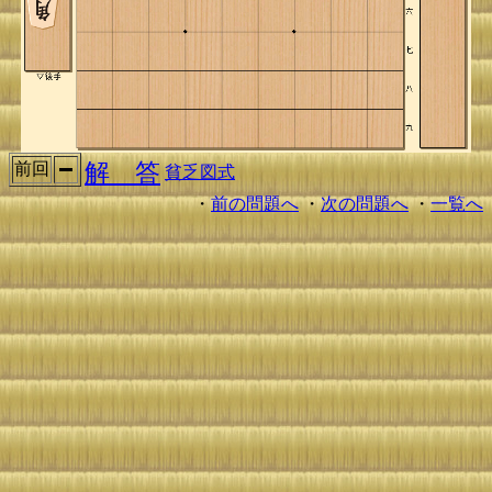
解 答
前回
貧乏図式
・
前の問題へ
・
次の問題へ
・
一覧へ