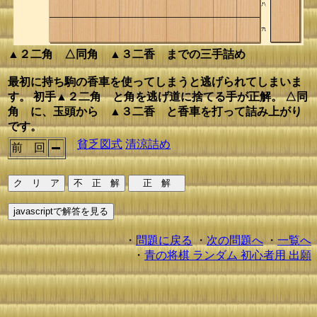
▲２二角 △同角 ▲３二香 までの三手詰め
最初に持ち駒の香車を使ってしまうと逃げられてしまいま
す。 初手▲２二角 と角を逃げ道に捨てる手が正解。 △同
角 に、玉頭から ▲３二香 と香車を打って詰み上がり
です。
貧乏図式
清涼詰め
前 回
・
問題に戻る
・
次の問題へ
・
一覧へ
・
青の将棋 ランダム 初心者用 出願