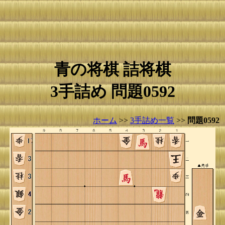
青の将棋 詰将棋
3手詰め 問題0592
ホーム
>>
3手詰め一覧
>>
問題0592