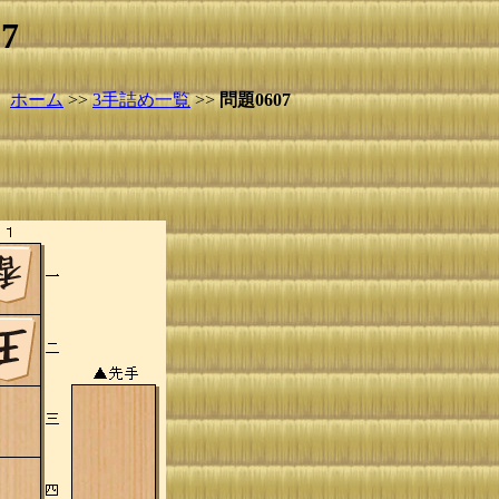
7
ホーム
>>
3手詰め一覧
>>
問題0607