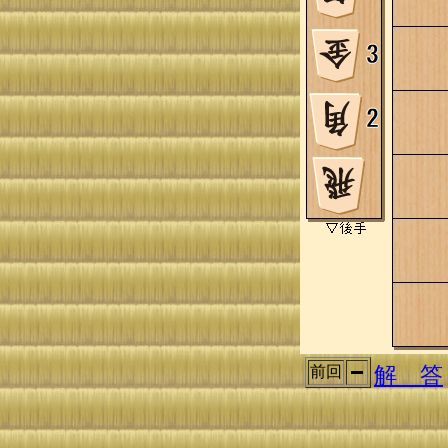
解 答
前回