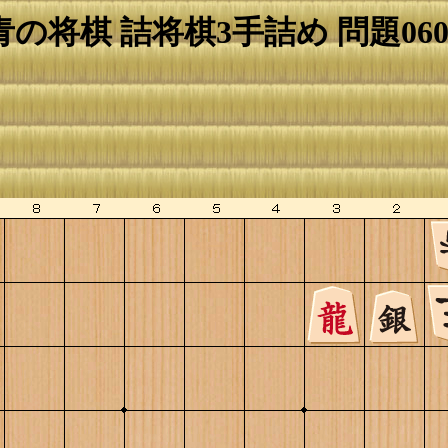
青の将棋 詰将棋3手詰め 問題060