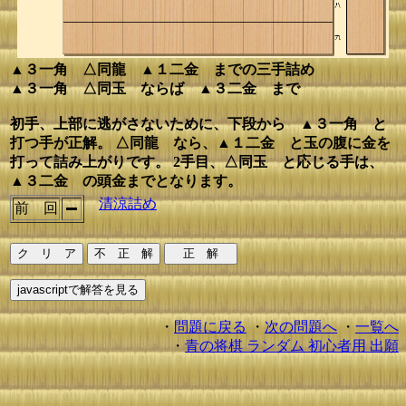
▲３一角 △同龍 ▲１二金 までの三手詰め
▲３一角 △同玉 ならば ▲３二金 まで
初手、上部に逃がさないために、下段から ▲３一角 と
打つ手が正解。 △同龍 なら、▲１二金 と玉の腹に金を
打って詰み上がりです。 2手目、△同玉 と応じる手は、
▲３二金 の頭金までとなります。
清涼詰め
前 回
・
問題に戻る
・
次の問題へ
・
一覧へ
・
青の将棋 ランダム 初心者用 出願