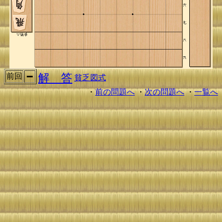
解 答
前回
貧乏図式
・
前の問題へ
・
次の問題へ
・
一覧へ