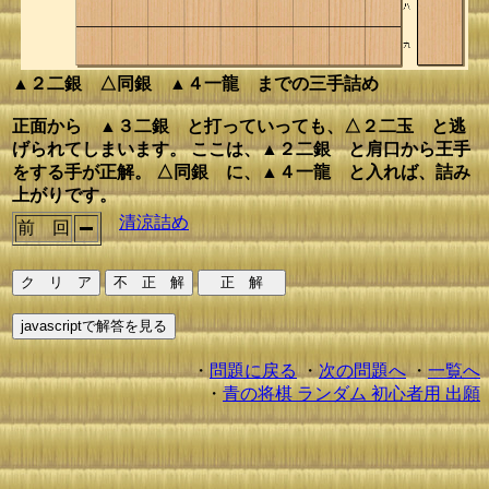
▲２二銀 △同銀 ▲４一龍 までの三手詰め
正面から ▲３二銀 と打っていっても、△２二玉 と逃
げられてしまいます。 ここは、▲２二銀 と肩口から王手
をする手が正解。 △同銀 に、▲４一龍 と入れば、詰み
上がりです。
清涼詰め
前 回
・
問題に戻る
・
次の問題へ
・
一覧へ
・
青の将棋 ランダム 初心者用 出願