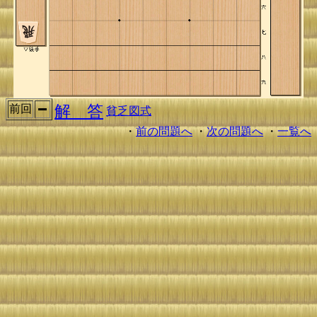
解 答
前回
貧乏図式
・
前の問題へ
・
次の問題へ
・
一覧へ