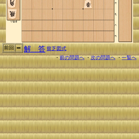
解 答
前回
貧乏図式
・
前の問題へ
・
次の問題へ
・
一覧へ