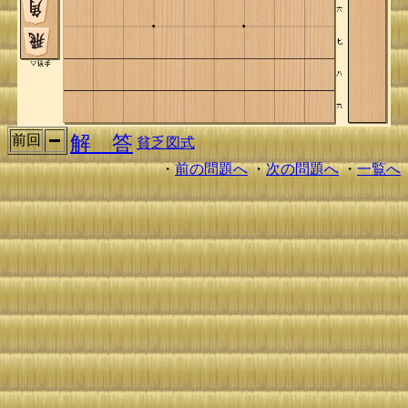
解 答
前回
貧乏図式
・
前の問題へ
・
次の問題へ
・
一覧へ