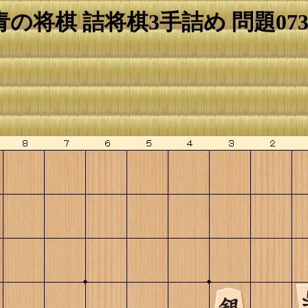
青の将棋 詰将棋3手詰め 問題073