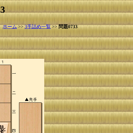
3
ホーム
>>
3手詰め一覧
>>
問題0733