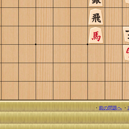
・
前の問題へ
・