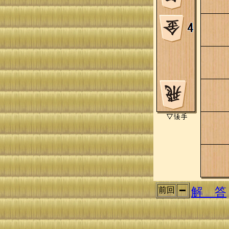
解 答
前回