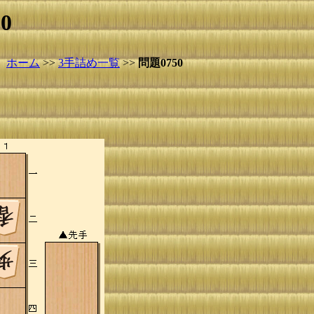
0
ホーム
>>
3手詰め一覧
>>
問題0750