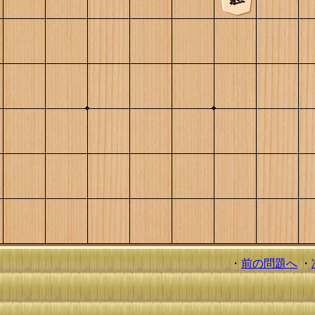
・
前の問題へ
・