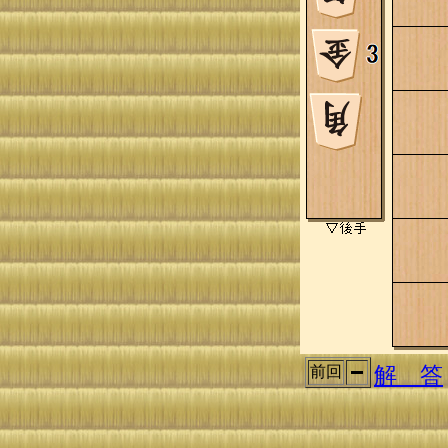
解 答
前回