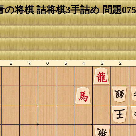
青の将棋 詰将棋3手詰め 問題075