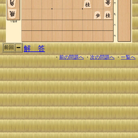
解 答
前回
・
前の問題へ
・
次の問題へ
・
一覧へ