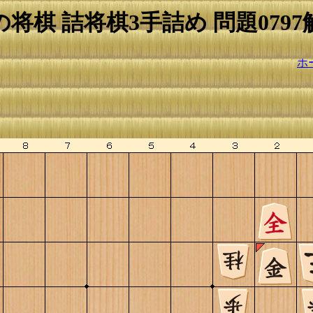
の将棋 詰将棋3手詰め 問題0797
ホ