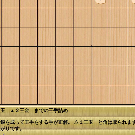
三玉 ▲２三金 までの三手詰め
銀を成って王手をする手が正解。 △１三玉 と角は取られま
上がりです。