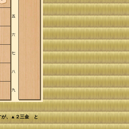
すが、▲２三金 と