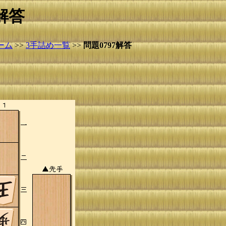
解答
ーム
>>
3手詰め一覧
>>
問題0797解答