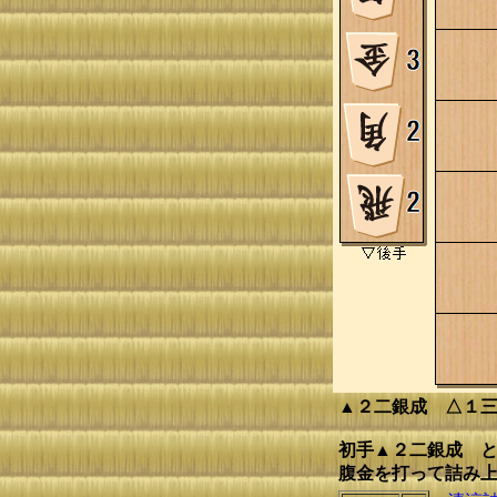
▲２二銀成 △１
初手▲２二銀成 と
腹金を打って詰み