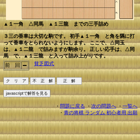
▲１一角 △同馬 ▲１三龍 までの三手詰め
３三の香車は大切な駒です。 初手▲１一角 と角を隅に打
って香車をとられないようにします。 ここで、△同玉
は、▲１二龍 で詰みますが駒余り。 正しい応手は、△同
馬 で、▲１三龍 と入って詰み上がりです。
貧乏図式
前 回
・
問題に戻る
・
次の問題へ
・
一覧へ
・
青の将棋 ランダム 初心者用 出願