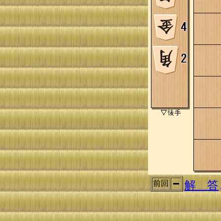
解 答
前回