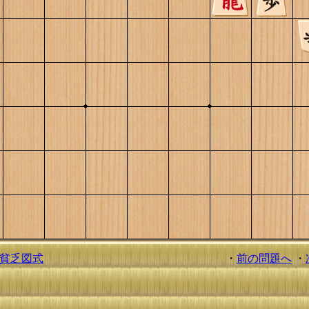
貧乏図式
・
前の問題へ
・