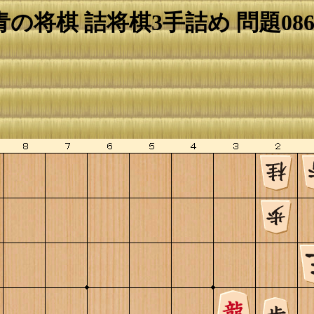
青の将棋 詰将棋3手詰め 問題086