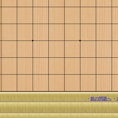
・
前の問題へ
・