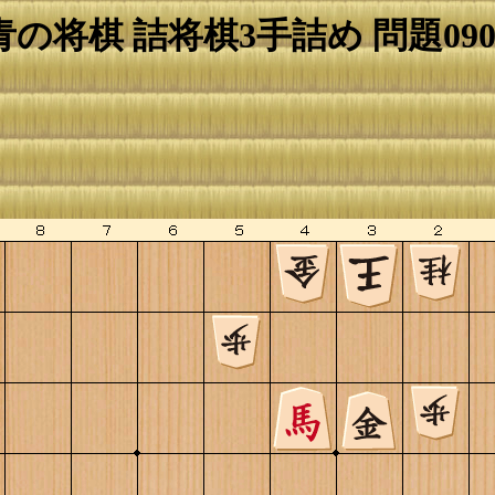
青の将棋 詰将棋3手詰め 問題090