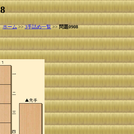
8
ホーム
>>
3手詰め一覧
>>
問題0908