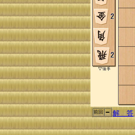
解 答
前回