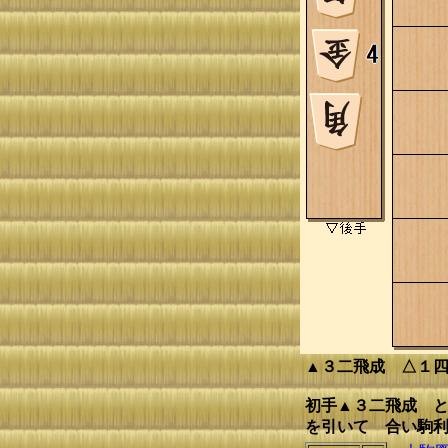
▲３二飛成 △１
初手▲３二飛成 と
を引いて 合い駒