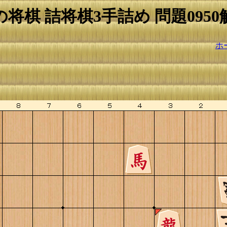
の将棋 詰将棋3手詰め 問題0950
ホ