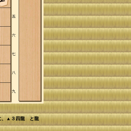
に、▲３四龍 と龍