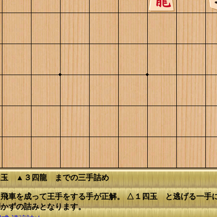
四玉 ▲３四龍 までの三手詰め
飛車を成って王手をする手が正解。 △１四玉 と逃げる一手
利かずの詰みとなります。