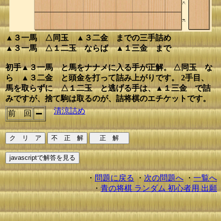
▲３一馬 △同玉 ▲３二金 までの三手詰め
▲３一馬 △１二玉 ならば ▲１三金 まで
初手▲３一馬 と馬をナナメに入る手が正解。 △同玉 な
ら ▲３二金 と頭金を打って詰み上がりです。 2手目、
馬を取らずに △１二玉 と逃げる手は、▲１三金 で詰
みですが、捨て駒は取るのが、詰将棋のエチケットです。
清涼詰め
前 回
・
問題に戻る
・
次の問題へ
・
一覧へ
・
青の将棋 ランダム 初心者用 出願