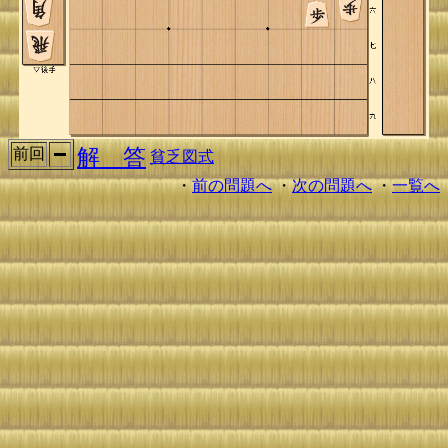
解 答
前回
貧乏図式
・
前の問題へ
・
次の問題へ
・
一覧へ