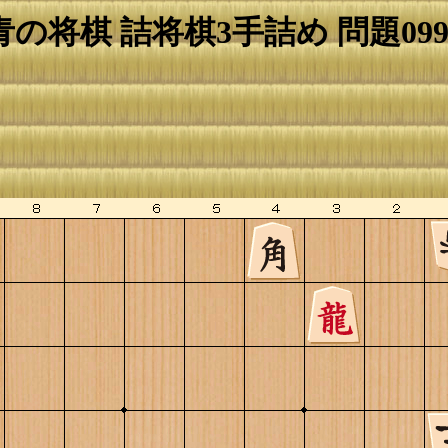
青の将棋 詰将棋3手詰め 問題099