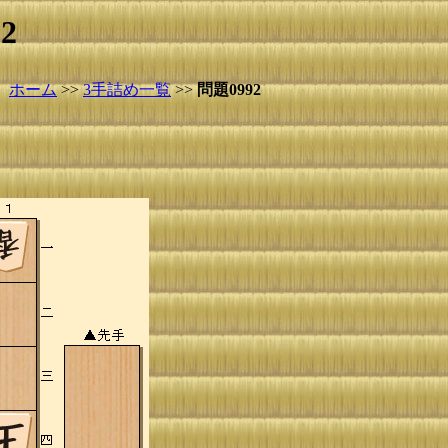
2
ホーム
>>
3手詰め一覧
>>
問題0992