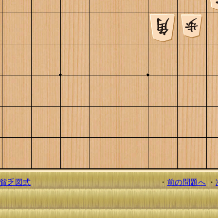
貧乏図式
・
前の問題へ
・