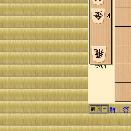
解 答
前回