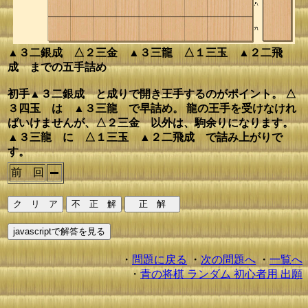
▲３二銀成 △２三金 ▲３三龍 △１三玉 ▲２二飛
成 までの五手詰め
初手▲３二銀成 と成りで開き王手するのがポイント。 △
３四玉 は ▲３三龍 で早詰め。 龍の王手を受けなけれ
ばいけませんが、△２三金 以外は、駒余りになります。
▲３三龍 に △１三玉 ▲２二飛成 で詰み上がりで
す。
前 回
・
問題に戻る
・
次の問題へ
・
一覧へ
・
青の将棋 ランダム 初心者用 出願