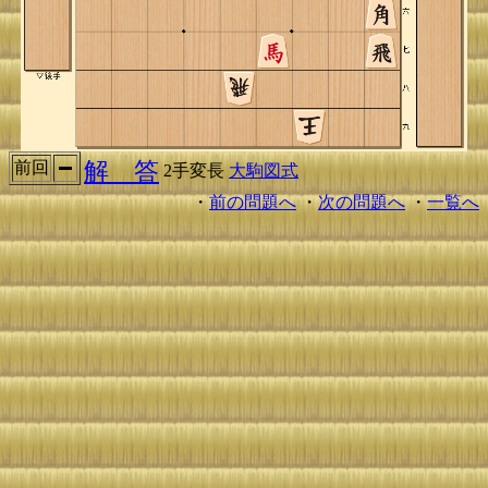
解 答
前回
2手変長
大駒図式
・
前の問題へ
・
次の問題へ
・
一覧へ