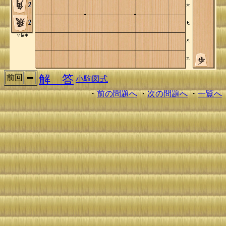
解 答
前回
小駒図式
・
前の問題へ
・
次の問題へ
・
一覧へ