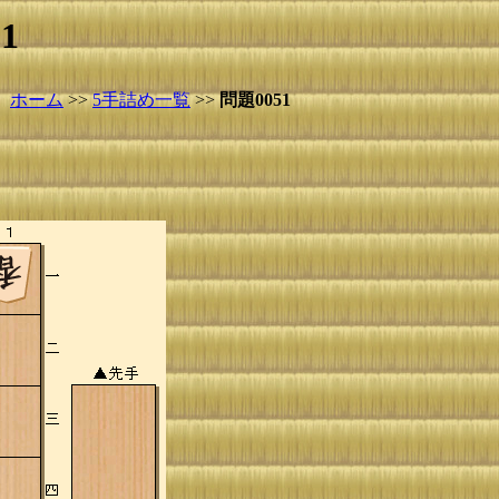
1
ホーム
>>
5手詰め一覧
>>
問題0051