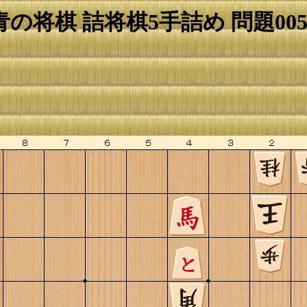
青の将棋 詰将棋5手詰め 問題005