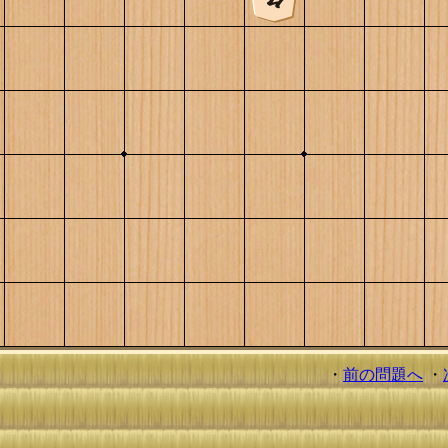
・
前の問題へ
・