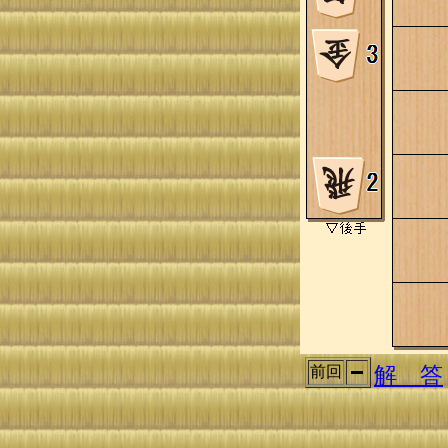
解 答
前回