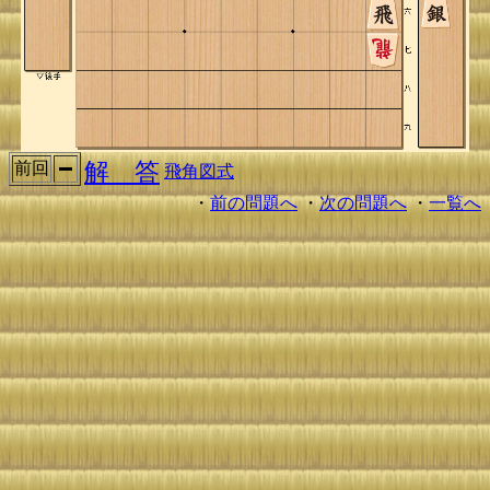
解 答
前回
飛角図式
・
前の問題へ
・
次の問題へ
・
一覧へ