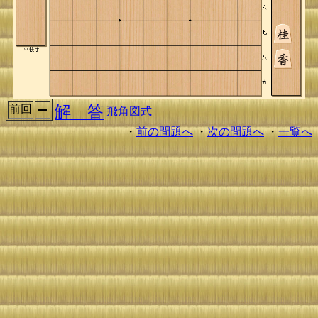
解 答
前回
飛角図式
・
前の問題へ
・
次の問題へ
・
一覧へ