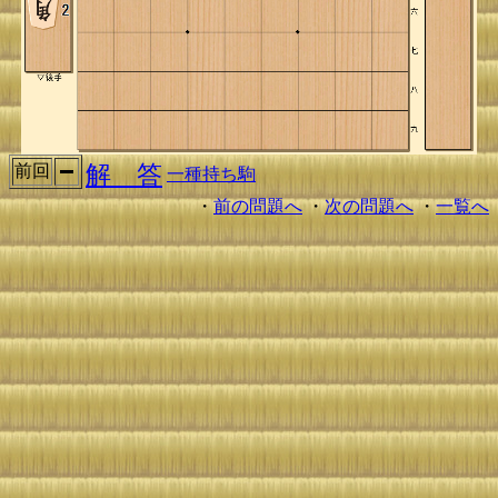
解 答
前回
一種持ち駒
・
前の問題へ
・
次の問題へ
・
一覧へ