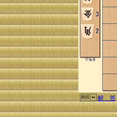
解 答
前回