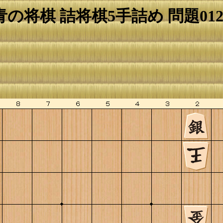
青の将棋 詰将棋5手詰め 問題012