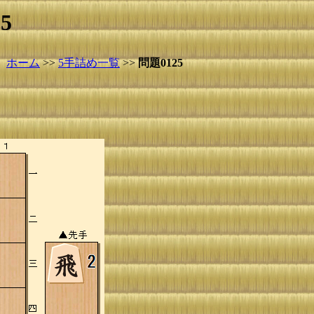
5
ホーム
>>
5手詰め一覧
>>
問題0125