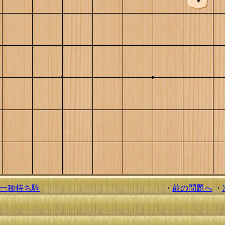
一種持ち駒
・
前の問題へ
・