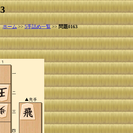
3
ホーム
>>
5手詰め一覧
>>
問題0163