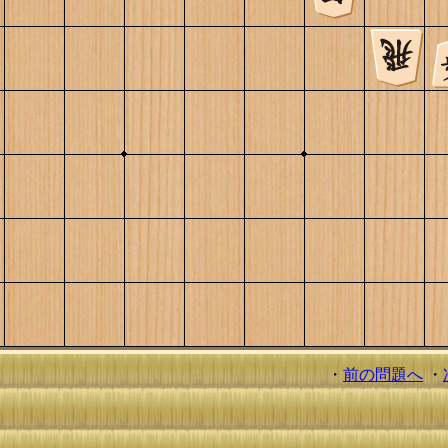
・
前の問題へ
・