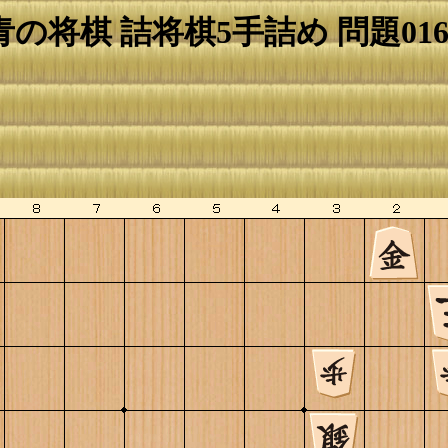
青の将棋 詰将棋5手詰め 問題016