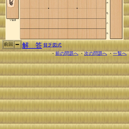
解 答
前回
貧乏図式
・
前の問題へ
・
次の問題へ
・
一覧へ