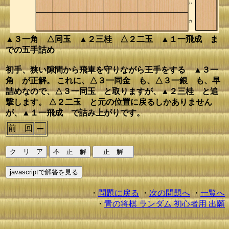
▲３一角 △同玉 ▲２三桂 △２二玉 ▲１一飛成 ま
での五手詰め
初手、狭い隙間から飛車を守りながら王手をする ▲３一
角 が正解。 これに、△３一同金 も、△３一銀 も、早
詰めなので、△３一同玉 と取りますが、▲２三桂 と追
撃します。 △２二玉 と元の位置に戻るしかありません
が、▲１一飛成 で詰み上がりです。
前 回
・
問題に戻る
・
次の問題へ
・
一覧へ
・
青の将棋 ランダム 初心者用 出願