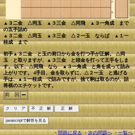
▲３二金 △同玉 ▲３三金 △同飛 ▲３一角成 まで
の五手詰め
▲３二金 △同玉 ▲３三金 △２一玉 ならば ▲１一
桂成 まで
初手▲３二金 と玉の肩口から金を打つ手が正解。 △同
玉 と取りますが、▲３三金 と頭金を打って王手をしま
す。 以下、△同飛 なら ▲３一角成 と角を成って詰み
上がりです。 4手目、金を取らずに、△２一玉 と逃げる
手は、▲１一桂成 で詰みですが、捨て駒は取るのが、詰
将棋のエチケットです。
前 回
・
問題に戻る
・
次の問題へ
・
一覧へ