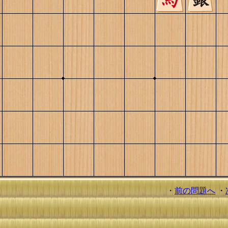
・
前の問題へ
・