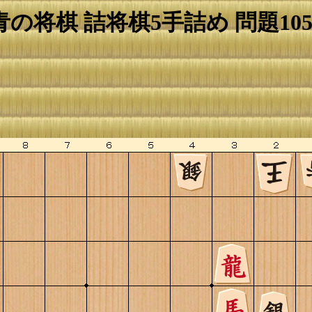
青の将棋 詰将棋5手詰め 問題105