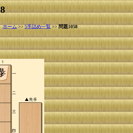
8
ホーム
>>
5手詰め一覧
>>
問題1058