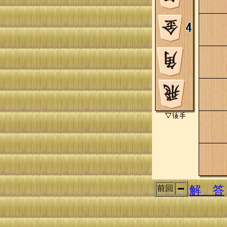
解 答
前回