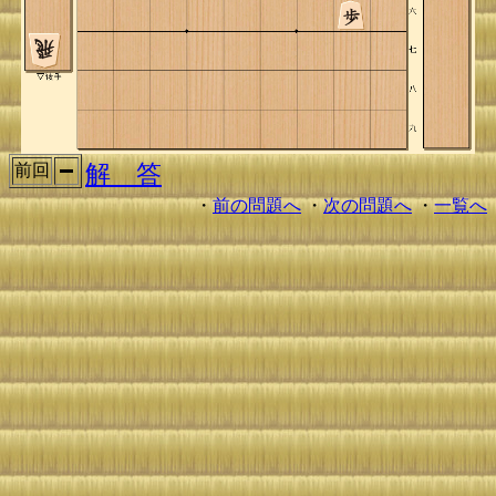
解 答
前回
・
前の問題へ
・
次の問題へ
・
一覧へ