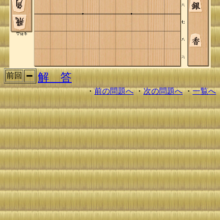
解 答
前回
・
前の問題へ
・
次の問題へ
・
一覧へ