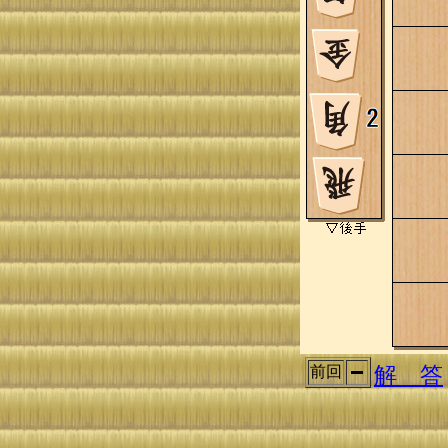
解 答
前回