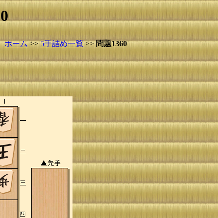
0
ホーム
>>
5手詰め一覧
>>
問題1360