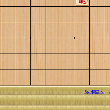
・
前の問題へ
・