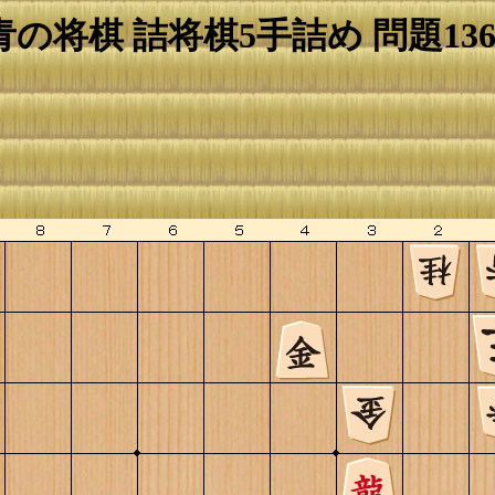
青の将棋 詰将棋5手詰め 問題136