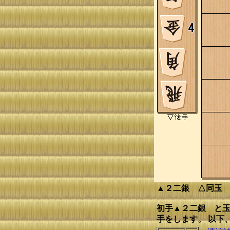
▲２二銀 △同玉
初手▲２二銀 と玉
手をします。 以下