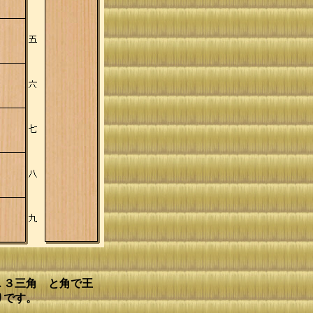
▲３三角 と角で王
りです。