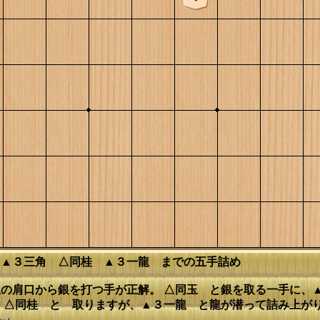
 ▲３三角 △同桂 ▲３一龍 までの五手詰め
の肩口から銀を打つ手が正解。 △同玉 と銀を取る一手に、
、△同桂 と 取りますが、▲３一龍 と龍が潜って詰み上が