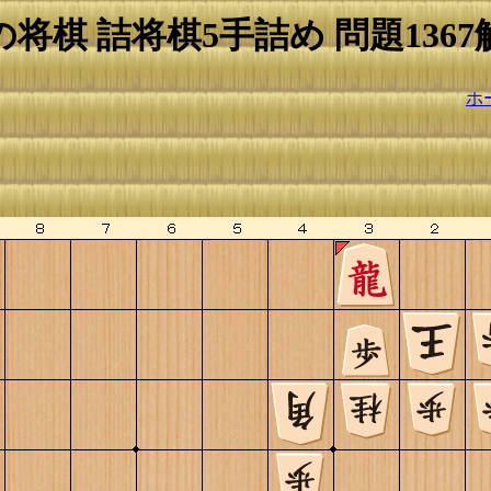
の将棋 詰将棋5手詰め 問題1367
ホ